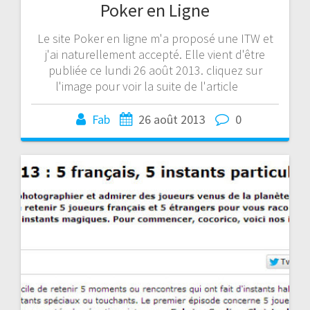
Poker en Ligne
Le site Poker en ligne m'a proposé une ITW et
j'ai naturellement accepté. Elle vient d'être
publiée ce lundi 26 août 2013. cliquez sur
l'image pour voir la suite de l'article
Fab
26 août 2013
0