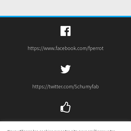
articles
https://www.facebook.com/fperrot
https://twitter.com/Schumyfab