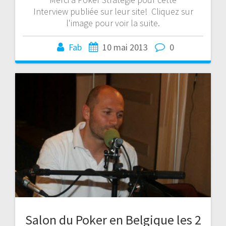
Interview publiée sur leur site! Cliquez sur
l'image pour voir la suite.
Fab
10 mai 2013
0
Salon du Poker en Belgique les 2