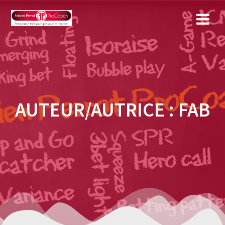
Skip
to
content
AUTEUR/AUTRICE :
FAB