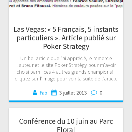
Las Vegas: « 5 Français, 5 instants
particuliers ». Article publié sur
Poker Strategy
Un bel article que j'ai apprécié, je remercie
l'auteur et le site Poker Stratégy pour m'avoir
choisi parmi ces 4 autres grands champions!
cliquez sur l'image pour voir la suite de l'article
Fab
3 juillet 2013
0
Conférence du 10 juin au Parc
Floral