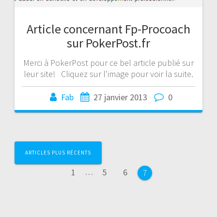
Article concernant Fp-Procoach
sur PokerPost.fr
Merci à PokerPost pour ce bel article publié sur
leur site! Cliquez sur l'image pour voir la suite.
Fab
27 janvier 2013
0
Navigation
ARTICLES PLUS RÉCENTS
au
Page
Page
Page
1
…
5
6
Page
7
sein
des