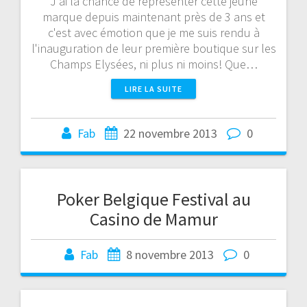
J'ai la chance de représenter cette jeune
marque depuis maintenant près de 3 ans et
c'est avec émotion que je me suis rendu à
l'inauguration de leur première boutique sur les
Champs Elysées, ni plus ni moins! Que…
LIRE LA SUITE
Fab
22 novembre 2013
0
Poker Belgique Festival au
Casino de Mamur
Fab
8 novembre 2013
0