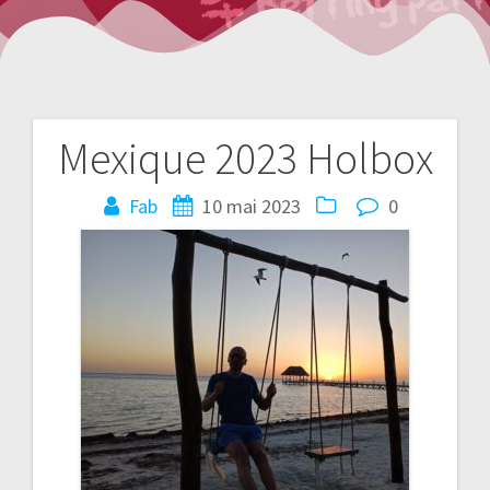
Mexique 2023 Holbox
Navigation
de
Fab
10 mai 2023
0
l’article